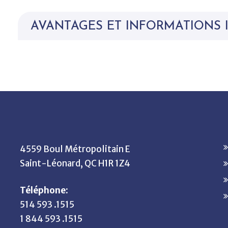
AVANTAGES ET INFORMATIONS 
4559 Boul Métropolitain E
Saint-Léonard, QC H1R 1Z4
Téléphone:
514 593 .1515
1 844 593 .1515