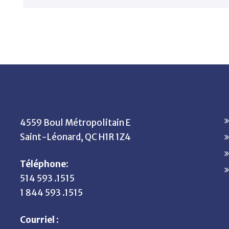
4559 Boul Métropolitain E
Saint-Léonard, QC H1R 1Z4
Téléphone:
514 593 .1515
1 844 593 .1515
Courriel
: