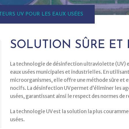
TEURS UV POUR LES EAUX USÉES
SOLUTION SÛRE ET 
La technologie de désinfection ultraviolette (UV) e
eaux usées municipales et industrielles. En utilisa
microorganismes, elle offre une méthode sûre et ef
nocifs. La désinfection UV permet d’éliminer les a
usées, garantissant ainsi le respect des normes de r
La technologie UV est la solution la plus courammen
usées.