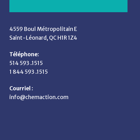
4559 Boul Métropolitain E
Saint-Léonard, QC H1R 1Z4
Téléphone:
514 593 .1515
1 844 593 .1515
Courriel
:
info@chemaction.com