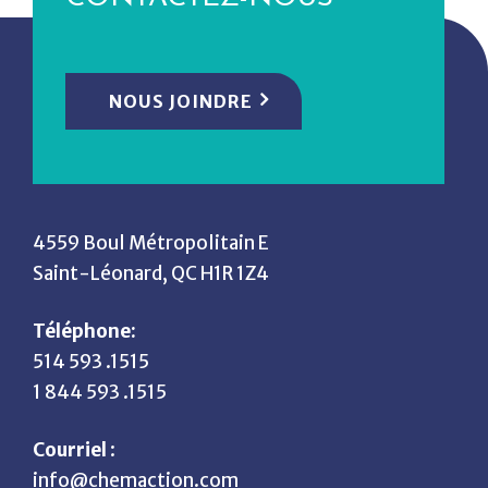
NOUS JOINDRE
4559 Boul Métropolitain E
Saint-Léonard, QC H1R 1Z4
Téléphone:
514 593 .1515
1 844 593 .1515
Courriel
:
info@chemaction.com